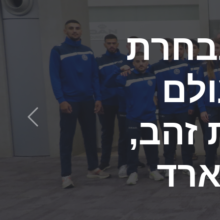
רופה
בקיקבוקס שנערכה ביוון: 3
הקודם
 כסף