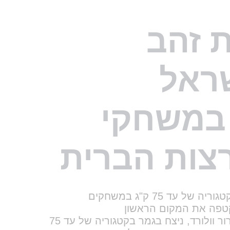
צות הברית
הישג חסר תקדים, אור משה ניצח בקטגוריה של עד 75 ק"ג במשחקים
אור משה בן ה-22, המתאמן תחת דרור וולורד, ניצח בגמר בקטגוריה של עד 75
שחקים הקודמים, ויטלי דובינה
שיר כהן בת ה-21, הנלחמת בקטגוריה של עד 52 ק"ג, קטפה אף היא את
הן ניצחה בגמר את ניארודה זיזאבקו
של הענף וזכתה ארבע פעמים באליפות
לכס דר.