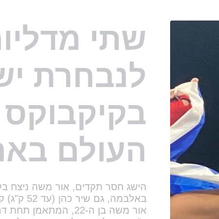
העולם באר
באלבמה, גם שיר כהן (עד 52 ק"ג) קטפה את המקום הראשון
ק"ג את אלוף העולם המכהן ואלוף המ
האוקראיני.
מדליית הזהב במשחקים היוקרתיים. כ
הפולניה, שנחשבת לאחת מהכוכבות 
אלופת העולם. מאמנה האישי הוא א