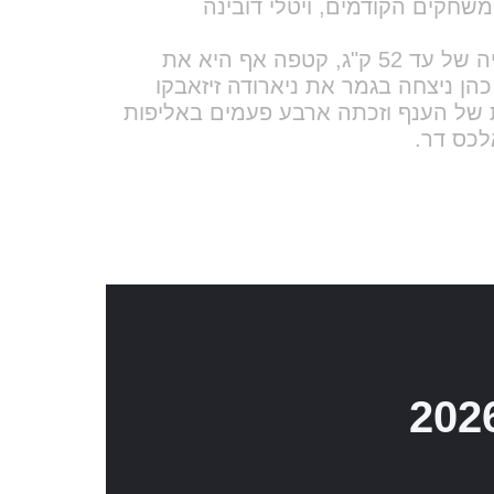
שישי
שבת
3
2
10
9