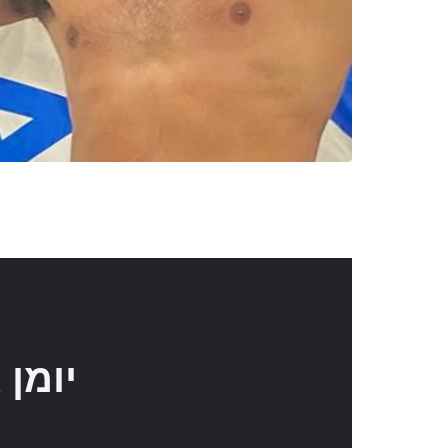
יומן 
ראשון
שני
ש
6
5
4