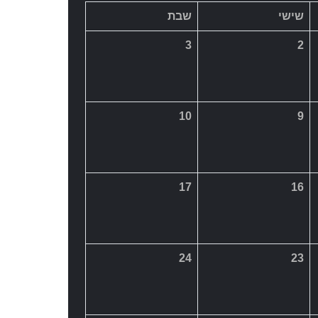
17
16
24
23
31
30
ספטמבר >>