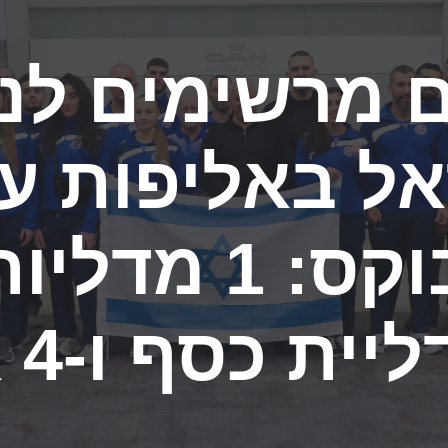
 באליפות אי
ת זהב, מדליית
ו-3 ארד